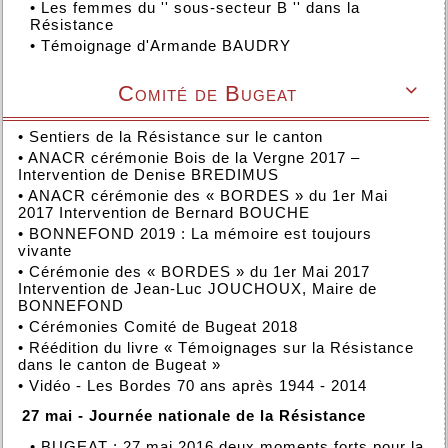
•
Les femmes du '' sous-secteur B '' dans la
Résistance
•
Témoignage d'Armande BAUDRY
Comité de Bugeat

•
Sentiers de la Résistance sur le canton
•
ANACR cérémonie Bois de la Vergne 2017 –
Intervention de Denise BREDIMUS
•
ANACR cérémonie des « BORDES » du 1er Mai
2017 Intervention de Bernard BOUCHE
•
BONNEFOND 2019 : La mémoire est toujours
vivante
•
Cérémonie des « BORDES » du 1er Mai 2017
Intervention de Jean-Luc JOUCHOUX, Maire de
BONNEFOND
•
Cérémonies Comité de Bugeat 2018
•
Réédition du livre « Témoignages sur la Résistance
dans le canton de Bugeat »
•
Vidéo - Les Bordes 70 ans après 1944 - 2014
27 mai - Journée nationale de la Résistance
•
BUGEAT : 27 mai 2016 deux moments forts pour la