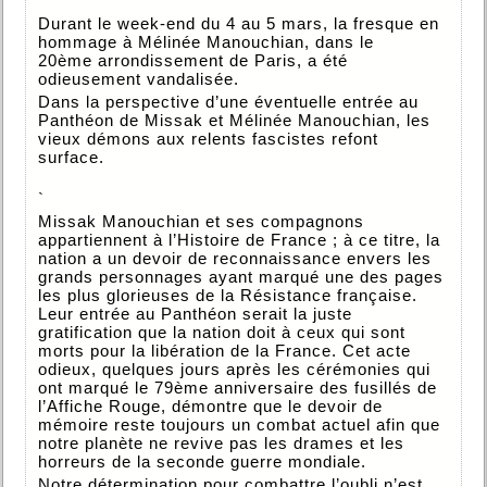
`
Durant le week-end du 4 au 5 mars, la fresque en
hommage à Mélinée Manouchian, dans le
20ème arrondissement de Paris, a été
odieusement vandalisée.
Dans la perspective d’une éventuelle entrée au
Panthéon de Missak et Mélinée Manouchian, les
vieux démons aux relents fascistes refont
surface.
`
Missak Manouchian et ses compagnons
appartiennent à l’Histoire de France ; à ce titre, la
nation a un devoir de reconnaissance envers les
grands personnages ayant marqué une des pages
les plus glorieuses de la Résistance française.
Leur entrée au Panthéon serait la juste
gratification que la nation doit à ceux qui sont
morts pour la libération de la France. Cet acte
odieux, quelques jours après les cérémonies qui
ont marqué le 79ème anniversaire des fusillés de
l’Affiche Rouge, démontre que le devoir de
mémoire reste toujours un combat actuel afin que
notre planète ne revive pas les drames et les
horreurs de la seconde guerre mondiale.
Notre détermination pour combattre l’oubli n’est