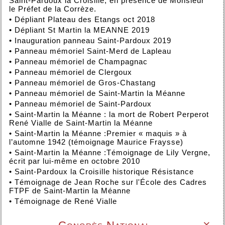
Saint-Pardoux la Croisille, en présence de Monsieur
le Préfet de la Corrèze.
•
Dépliant Plateau des Etangs oct 2018
•
Dépliant St Martin la MEANNE 2019
•
Inauguration panneau Saint-Pardoux 2019
•
Panneau mémoriel Saint-Merd de Lapleau
•
Panneau mémoriel de Champagnac
•
Panneau mémoriel de Clergoux
•
Panneau mémoriel de Gros-Chastang
•
Panneau mémoriel de Saint-Martin la Méanne
•
Panneau mémoriel de Saint-Pardoux
•
Saint-Martin la Méanne : la mort de Robert Perperot
René Vialle de Saint-Martin la Méanne
•
Saint-Martin la Méanne :Premier « maquis » à
l’automne 1942 (témoignage Maurice Fraysse)
•
Saint-Martin la Méanne :Témoignage de Lily Vergne,
écrit par lui-même en octobre 2010
•
Saint-Pardoux la Croisille historique Résistance
•
Témoignage de Jean Roche sur l'École des Cadres
FTPF de Saint-Martin la Méanne
•
Témoignage de René Vialle
