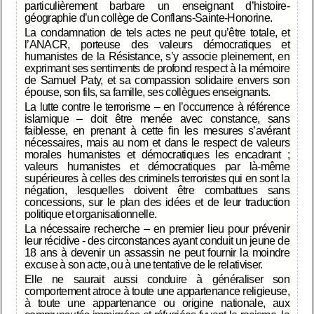
particulièrement barbare un enseignant d’histoire-
géographie d’un collège de Conflans-Sainte-Honorine.
La condamnation de tels actes ne peut qu’être totale, et
l’ANACR, porteuse des valeurs démocratiques et
humanistes de la Résistance, s’y associe pleinement, en
exprimant ses sentiments de profond respect à la mémoire
de Samuel Paty, et sa compassion solidaire envers son
épouse, son fils, sa famille, ses collègues enseignants.
La lutte contre le terrorisme – en l’occurrence à référence
islamique – doit être menée avec constance, sans
faiblesse, en prenant à cette fin les mesures s’avérant
nécessaires, mais au nom et dans le respect de valeurs
morales humanistes et démocratiques les encadrant ;
valeurs humanistes et démocratiques par là-même
supérieures à celles des criminels terroristes qui en sont la
négation, lesquelles doivent être combattues sans
concessions, sur le plan des idées et de leur traduction
politique et organisationnelle.
La nécessaire recherche – en premier lieu pour prévenir
leur récidive - des circonstances ayant conduit un jeune de
18 ans à devenir un assassin ne peut fournir la moindre
excuse à son acte, ou à une tentative de le relativiser.
Elle ne saurait aussi conduire à généraliser son
comportement atroce à toute une appartenance religieuse,
à toute une appartenance ou origine nationale, aux