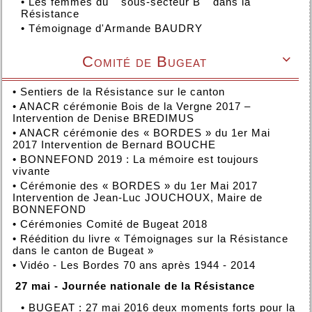
•
Les femmes du '' sous-secteur B '' dans la
Résistance
•
Témoignage d'Armande BAUDRY
Comité de Bugeat

•
Sentiers de la Résistance sur le canton
•
ANACR cérémonie Bois de la Vergne 2017 –
Intervention de Denise BREDIMUS
•
ANACR cérémonie des « BORDES » du 1er Mai
2017 Intervention de Bernard BOUCHE
•
BONNEFOND 2019 : La mémoire est toujours
vivante
•
Cérémonie des « BORDES » du 1er Mai 2017
Intervention de Jean-Luc JOUCHOUX, Maire de
BONNEFOND
•
Cérémonies Comité de Bugeat 2018
•
Réédition du livre « Témoignages sur la Résistance
dans le canton de Bugeat »
•
Vidéo - Les Bordes 70 ans après 1944 - 2014
27 mai - Journée nationale de la Résistance
•
BUGEAT : 27 mai 2016 deux moments forts pour la