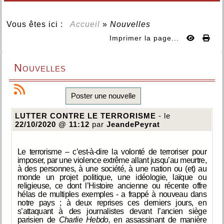
Vous êtes ici :
Accueil
»
Nouvelles
Imprimer la page...
Nouvelles
Poster une nouvelle
LUTTER CONTRE LE TERRORISME
- le
22/10/2020 @ 11:12
par
JeandePeyrat
Le terrorisme – c’est-à-dire la volonté de terroriser pour
imposer, par une violence extrême allant jusqu’au meurtre,
à des personnes, à une société, à une nation ou (et) au
monde un projet politique, une idéologie, laïque ou
religieuse, ce dont l’Histoire ancienne ou récente offre
hélas de multiples exemples - a frappé à nouveau dans
notre pays ; à deux reprises ces derniers jours, en
s’attaquant à des journalistes devant l’ancien siège
parisien de
Charlie Hebdo,
en
assassinant de manière