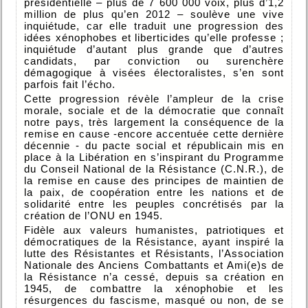
présidentielle – plus de 7 600 000 voix, plus d’1,2
million de plus qu’en 2012 – soulève une vive
inquiétude, car elle traduit une progression des
idées xénophobes et liberticides qu’elle professe ;
inquiétude d’autant plus grande que d’autres
candidats, par conviction ou surenchère
démagogique à visées électoralistes, s’en sont
parfois fait l’écho.
Cette progression révèle l’ampleur de la crise
morale, sociale et de la démocratie que connaît
notre pays, très largement la conséquence de la
remise en cause -encore accentuée cette dernière
décennie - du pacte social et républicain mis en
place à la Libération en s’inspirant du Programme
du Conseil National de la Résistance (C.N.R.), de
la remise en cause des principes de maintien de
la paix, de coopération entre les nations et de
solidarité entre les peuples concrétisés par la
création de l’ONU en 1945.
Fidèle aux valeurs humanistes, patriotiques et
démocratiques de la Résistance, ayant inspiré la
lutte des Résistantes et Résistants, l’Association
Nationale des Anciens Combattants et Ami(e)s de
la Résistance n’a cessé, depuis sa création en
1945, de combattre la xénophobie et les
résurgences du fascisme, masqué ou non, de se