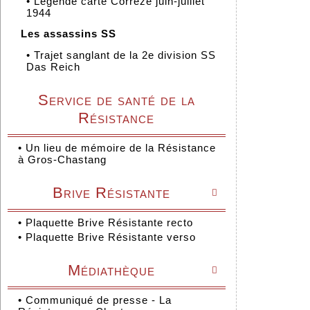
•
Légende carte Corrèze juin-juillet
1944
Les assassins SS
•
Trajet sanglant de la 2e division SS
Das Reich
Service de santé de la
Résistance
•
Un lieu de mémoire de la Résistance
à Gros-Chastang
Brive Résistante

•
Plaquette Brive Résistante recto
•
Plaquette Brive Résistante verso
Médiathèque

•
Communiqué de presse - La