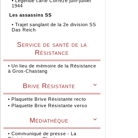
•
Légende carte Corrèze juin-juillet
1944
Les assassins SS
•
Trajet sanglant de la 2e division SS
Das Reich
Service de santé de la
Résistance
•
Un lieu de mémoire de la Résistance
à Gros-Chastang
Brive Résistante

•
Plaquette Brive Résistante recto
•
Plaquette Brive Résistante verso
Médiathèque

•
Communiqué de presse - La