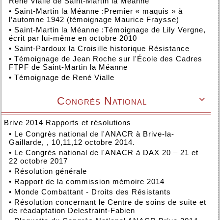
René Vialle de Saint-Martin la Méanne
•
Saint-Martin la Méanne :Premier « maquis » à
l’automne 1942 (témoignage Maurice Fraysse)
•
Saint-Martin la Méanne :Témoignage de Lily Vergne,
écrit par lui-même en octobre 2010
•
Saint-Pardoux la Croisille historique Résistance
•
Témoignage de Jean Roche sur l'École des Cadres
FTPF de Saint-Martin la Méanne
•
Témoignage de René Vialle
Congrès National

Brive 2014 Rapports et résolutions
•
Le Congrès national de l'ANACR à Brive-la-
Gaillarde, , 10,11,12 octobre 2014.
•
Le Congrès national de l'ANACR à DAX 20 – 21 et
22 octobre 2017
•
Résolution générale
•
Rapport de la commission mémoire 2014
•
Monde Combattant - Droits des Résistants
•
Résolution concernant le Centre de soins de suite et
de réadaptation Delestraint-Fabien