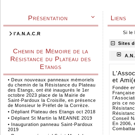
Présentation
Liens

Si le
l'A.N.A.C.R
Sites d
Chemin de Mémoire de la
A.N.
Résistance du Plateau des
Etangs
L'Assoc
et Ami(
•
Deux nouveaux panneaux mémoriels
du chemin de la Résistance du Plateau
Fondée en
des Etangs, ont été inaugurés le 1er
Françaises
octobre 2023 place de la Mairie de
l'Associa
Saint-Pardoux la Croisille, en présence
pris ce no
de Monsieur le Préfet de la Corrèze.
Résistance
•
Dépliant Plateau des Etangs oct 2018
Résistance
•
Dépliant St Martin la MEANNE 2019
Conseil N
En 2006, 
•
Inauguration panneau Saint-Pardoux
Combattan
2019