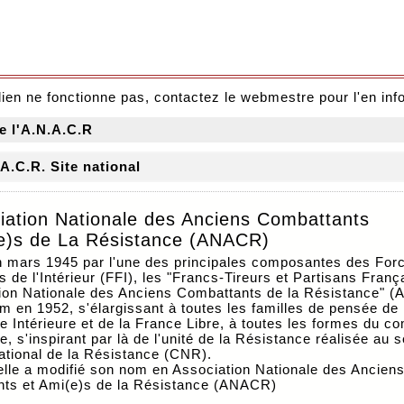
 lien ne fonctionne pas, contactez le webmestre pour l'en inf
e l'A.N.A.C.R
A.C.R. Site national
iation Nationale des Anciens Combattants
e)s de La Résistance (ANACR)
 mars 1945 par l'une des principales composantes des For
 de l'Intérieur (FFI), les "Francs-Tireurs et Partisans França
tion Nationale des Anciens Combattants de la Résistance" 
m en 1952, s'élargissant à toutes les familles de pensée de 
 Intérieure et de la France Libre, à toutes les formes du c
, s'inspirant par là de l'unité de la Résistance réalisée au s
ational de la Résistance (CNR).
elle a modifié son nom en Association Nationale des Ancien
ts et Ami(e)s de la Résistance (ANACR)