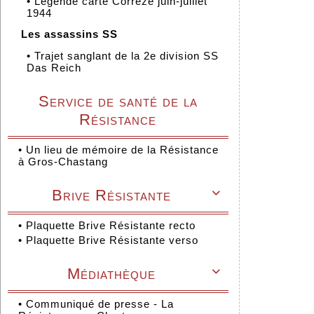
•
Légende carte Corrèze juin-juillet
1944
Les assassins SS
•
Trajet sanglant de la 2e division SS
Das Reich
Service de santé de la
Résistance
•
Un lieu de mémoire de la Résistance
à Gros-Chastang
Brive Résistante

•
Plaquette Brive Résistante recto
•
Plaquette Brive Résistante verso
Médiathèque

•
Communiqué de presse - La