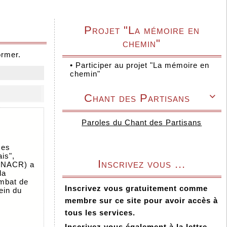
Projet "La mémoire en
chemin"
ormer.
•
Participer au projet "La mémoire en
chemin"
Chant des Partisans

Paroles du Chant des Partisans
ces
is",
Inscrivez vous ...
(ANACR) a
la
ombat de
Inscrivez vous gratuitement comme
ein du
membre sur ce site pour avoir accès à
s
tous les services.
Inscrivez vous également à la lettre