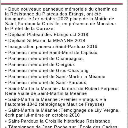
•
Deux nouveaux panneaux mémoriels du chemin de
la Résistance du Plateau des Etangs, ont été
inaugurés le 1er octobre 2023 place de la Mairie de
Saint-Pardoux la Croisille, en présence de Monsieur
le Préfet de la Corrèze.
•
Dépliant Plateau des Etangs oct 2018
•
Dépliant St Martin la MEANNE 2019
•
Inauguration panneau Saint-Pardoux 2019
•
Panneau mémoriel Saint-Merd de Lapleau
•
Panneau mémoriel de Champagnac
•
Panneau mémoriel de Clergoux
•
Panneau mémoriel de Gros-Chastang
•
Panneau mémoriel de Saint-Martin la Méanne
•
Panneau mémoriel de Saint-Pardoux
•
Saint-Martin la Méanne : la mort de Robert Perperot
René Vialle de Saint-Martin la Méanne
•
Saint-Martin la Méanne :Premier « maquis » à
l’automne 1942 (témoignage Maurice Fraysse)
•
Saint-Martin la Méanne :Témoignage de Lily Vergne,
écrit par lui-même en octobre 2010
•
Saint-Pardoux la Croisille historique Résistance
•
Témoignage de Jean Roche sur l'École des Cadres