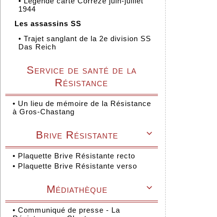
•
Légende carte Corrèze juin-juillet
1944
Les assassins SS
•
Trajet sanglant de la 2e division SS
Das Reich
Service de santé de la
Résistance
•
Un lieu de mémoire de la Résistance
à Gros-Chastang
Brive Résistante

•
Plaquette Brive Résistante recto
•
Plaquette Brive Résistante verso
Médiathèque

•
Communiqué de presse - La