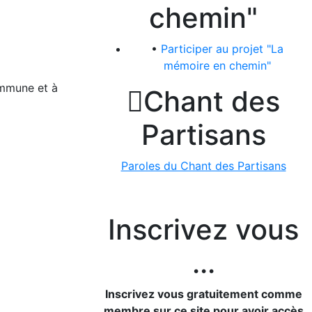
chemin"
•
Participer au projet "La
mémoire en chemin"
mmune et à

Chant des
Partisans
Paroles du Chant des Partisans
Inscrivez vous
...
Inscrivez vous gratuitement comme
membre sur ce site pour avoir accès