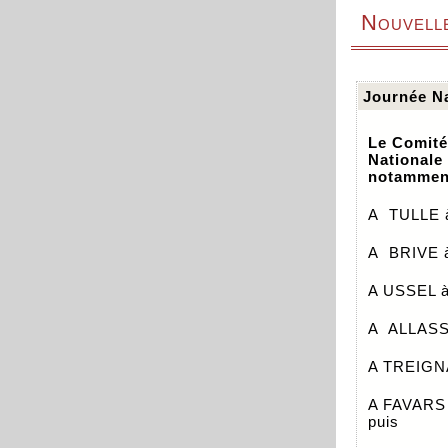
Nouvell
Journée Na
Le Comité
Nationale
notammen
A TULLE à
A BRIVE à
A USSEL à 
A ALLASSA
A TREIGNA
A FAVARS 
puis