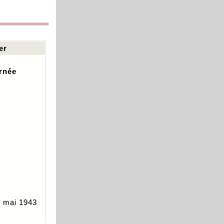
er
rnée
 mai 1943