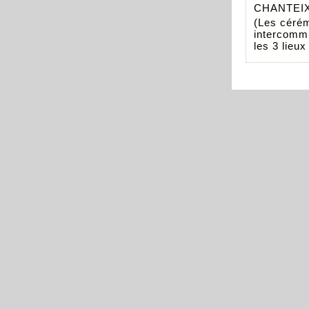
CHANTEIX 
(Les cérém
intercommu
les 3 lieu