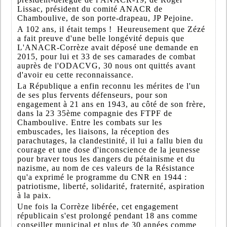
Lissac, président du comité ANACR de
Chamboulive, de son porte-drapeau, JP Pejoine.
A 102 ans, il était temps ! Heureusement que Zézé
a fait preuve d'une belle longévité depuis que
L'ANACR-Corrèze avait déposé une demande en
2015, pour lui et 33 de ses camarades de combat
auprès de l'ODACVG, 30 nous ont quittés avant
d'avoir eu cette reconnaissance.
La République a enfin reconnu les mérites de l'un
de ses plus fervents défenseurs, pour son
engagement à 21 ans en 1943, au côté de son frère,
dans la 23 35ème compagnie des FTPF de
Chamboulive. Entre les combats sur les
embuscades, les liaisons, la réception des
parachutages, la clandestinité, il lui a fallu bien du
courage et une dose d'inconscience de la jeunesse
pour braver tous les dangers du pétainisme et du
nazisme, au nom de ces valeurs de la Résistance
qu'a exprimé le programme du CNR en 1944 :
patriotisme, liberté, solidarité, fraternité, aspiration
à la paix.
Une fois la Corrèze libérée, cet engagement
républicain s'est prolongé pendant 18 ans comme
conseiller municipal et plus de 30 années comme