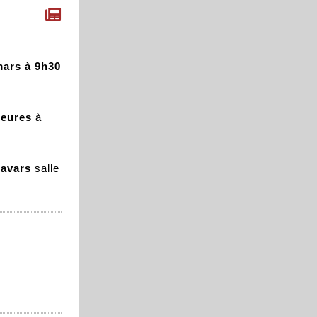
mars à 9h30
heures
à
Favars
salle