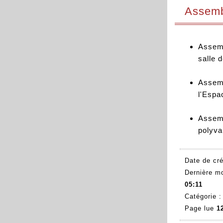
Assemb
Assem
salle 
Assem
l'Espa
Assem
polyva
Date de cré
Dernière mo
05:11
Catégorie 
Page lue
1