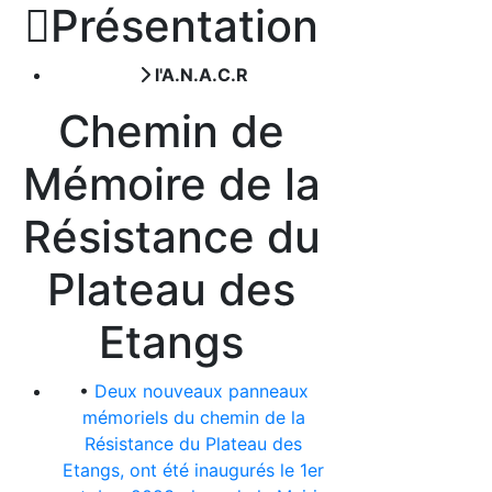

Présentation
l'A.N.A.C.R
Chemin de
Mémoire de la
Résistance du
Plateau des
Etangs
•
Deux nouveaux panneaux
mémoriels du chemin de la
Résistance du Plateau des
Etangs, ont été inaugurés le 1er