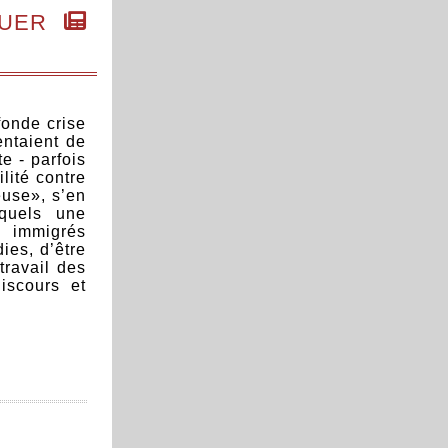
QUER
fonde crise
entaient de
e - parfois
ilité contre
euse», s’en
xquels une
x immigrés
ies, d’être
travail des
iscours et