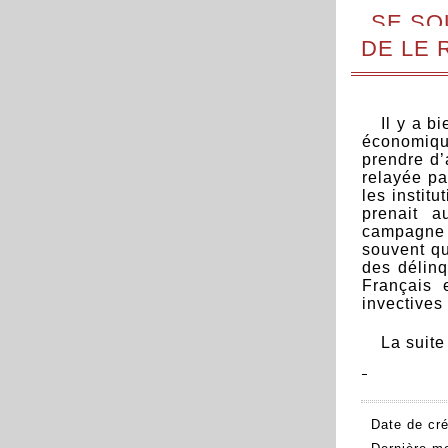
SE SO
DE LE 
Il y a b
économique
prendre d’
relayée par
les instit
prenait a
campagne 
souvent qu
des délinq
Français 
invectives
La suit
Date de cré