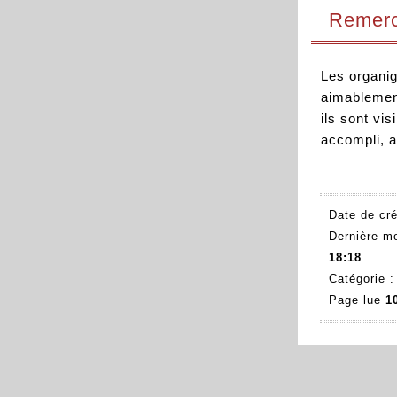
Remerc
Les organi
aimablement
ils sont vis
accompli, a
Date de cré
Dernière mo
18:18
Catégorie 
Page lue
1